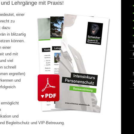
und Lehrgänge mit Praxis!
edeutet, einer
recht zu
t dazu
n in blitzartig
setzen können.
 einer
eit und mit
nd viel
en schnell
men ergreifen)
erkennen und
folgreich
 ermöglicht
n
ikation und
und Begleitschutz und VIP-Betreuung.